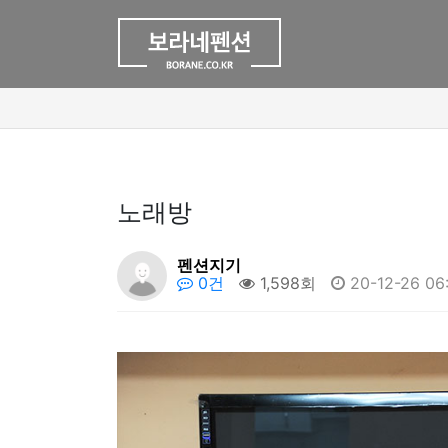
노래방
펜션지기
0건
1,598회
20-12-26 06