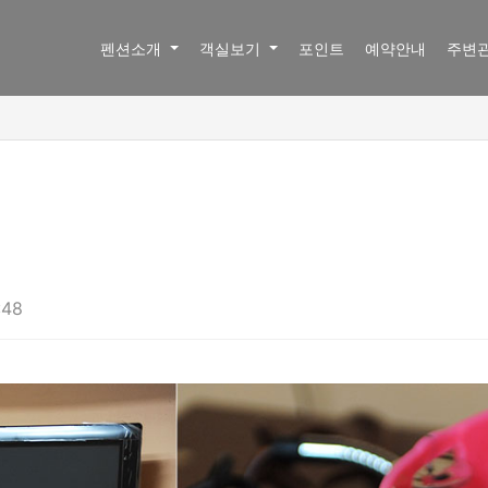
펜션소개
객실보기
포인트
예약안내
주변
:48