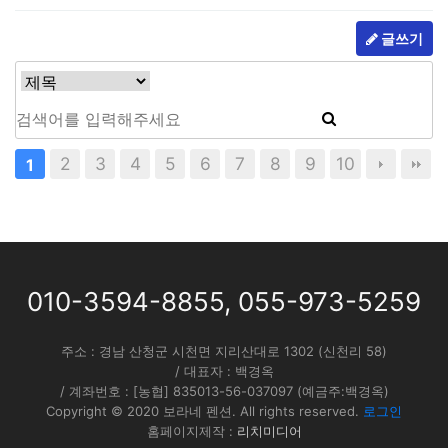
글쓰기
2
3
4
5
6
7
8
9
10
1
010-3594-8855
,
055-973-5259
주소 : 경남 산청군 시천면 지리산대로 1302 (신천리 58)
/ 대표자 : 백경옥
/ 계좌번호 : [농협] 835013-56-037097 (예금주:백경옥)
Copyright © 2020 보라네 펜션. All rights reserved.
로그인
홈페이지제작 :
리치미디어