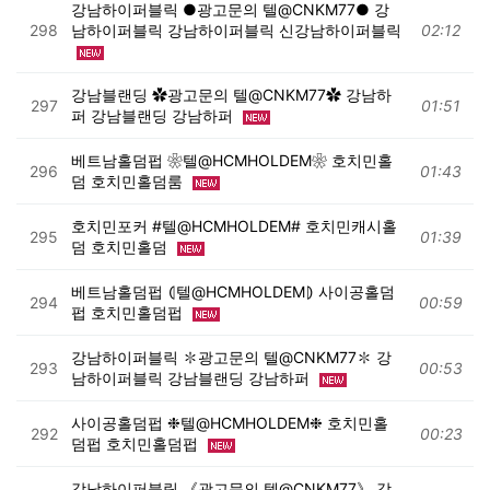
강남하이퍼블릭 ●광고문의 텔@CNKM77● 강
298
남하이퍼블릭 강남하이퍼블릭 신강남하이퍼블릭
02:12
강남블랜딩 ✿광고문의 텔@CNKM77✿ 강남하
297
01:51
퍼 강남블랜딩 강남하퍼
베트남홀덤펍 ❀텔@HCMHOLDEM❀ 호치민홀
296
01:43
덤 호치민홀덤룸
호치민포커 #텔@HCMHOLDEM# 호치민캐시홀
295
01:39
덤 호치민홀덤
베트남홀덤펍 ⦇텔@HCMHOLDEM⦈ 사이공홀덤
294
00:59
펍 호치민홀덤펍
강남하이퍼블릭 ✽광고문의 텔@CNKM77✽ 강
293
00:53
남하이퍼블릭 강남블랜딩 강남하퍼
사이공홀덤펍 ❉텔@HCMHOLDEM❉ 호치민홀
292
00:23
덤펍 호치민홀덤펍
강남하이퍼블릭 《광고문의 텔@CNKM77》 강