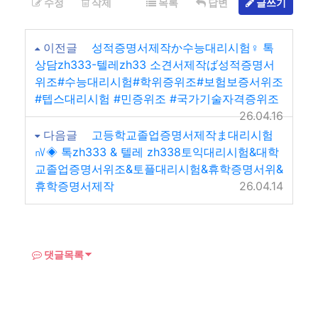
수정
삭제
목록
답변
글쓰기
이전글
성적증명서제작か수능대리시험♀ 톡
상담zh333-텔레zh33 소견서제작ば성적증명서
위조#수능대리시험#학위증위조#보험보증서위조
#텝스대리시험 #민증위조 #국가기술자격증위조
26.04.16
다음글
고등학교졸업증명서제작ま대리시험
㎵◈ 톡zh333 & 텔레 zh338토익대리시험&대학
교졸업증명서위조&토플대리시험&휴학증명서위&
휴학증명서제작
26.04.14
댓글목록