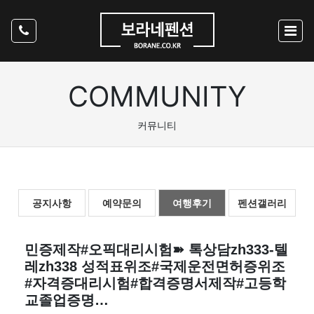
COMMUNITY
커뮤니티
공지사항
예약문의
여행후기
펜션갤러리
민증제작#오픽대리시험➽ 톡상담zh333-텔
레zh338 성적표위조#국제운전면허증위조
#자격증대리시험#합격증명서제작#고등학
교졸업증명…